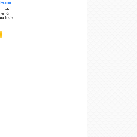
 kesimi
 renkli
er tür
ata kesim