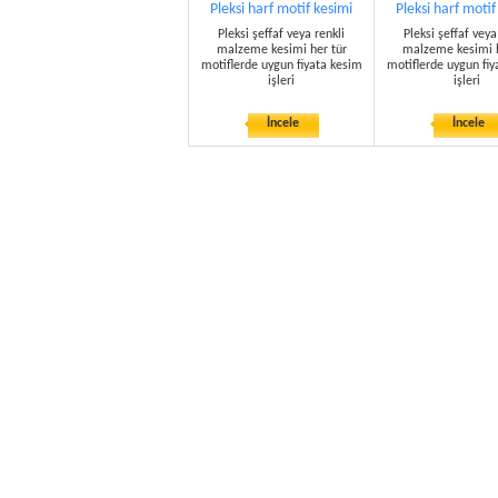
Pleksi harf motif kesimi
Pleksi harf motif
Pleksi şeffaf veya renkli
Pleksi şeffaf veya
malzeme kesimi her tür
malzeme kesimi h
motiflerde uygun fiyata kesim
motiflerde uygun fiy
işleri
işleri
İncele
İncele