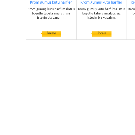
Krom gümüş kutu harfler
Krom gümüş kutu harfler
Kr
Krom gümüş kutu harf imalatı 3
Krom gümüş kutu harf imalatı 3
Krom
boyutlu tabela imalatı. siz
boyutlu tabela imalatı. siz
b
isteyin biz yapalım.
isteyin biz yapalım.
İncele
İncele