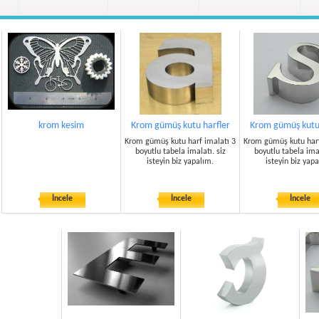
krom kesim
Krom gümüş kutu harfler
Krom gümüş kutu 
Krom gümüş kutu harf imalatı 3
Krom gümüş kutu harf
boyutlu tabela imalatı. siz
boyutlu tabela imal
isteyin biz yapalım.
isteyin biz yap
İncele
İncele
İncele