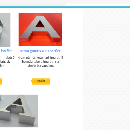
harfler
Krom gümüş kutu harfler
 imalatı 3
Krom gümüş kutu harf imalatı 3
atı. siz
boyutlu tabela imalatı. siz
alım.
isteyin biz yapalım.
İncele