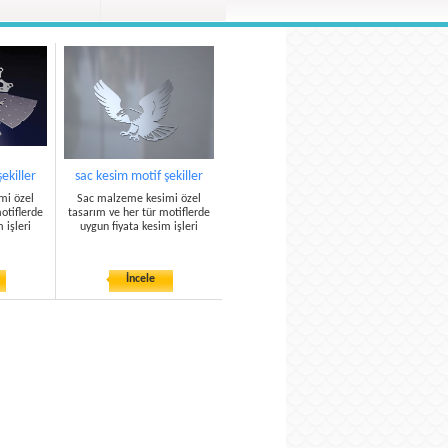
ekiller
sac kesim motif şekiller
mi özel
Sac malzeme kesimi özel
otiflerde
tasarım ve her tür motiflerde
 işleri
uygun fiyata kesim işleri
İncele